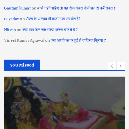
Gautam kumar
on
बच्चे नहीं चाहिए तो यह सेफ सेक्स पोजीशन से करें सेक्स !
rk yadav
on
सेक्स के अलावा भी कंडोम का उपयोग है?
Nitesh
on
क्या आप दिन रात सेक्स करना चाहते हैं ?
Vineet Kumar Agrawal
on
क्या आपके ऊपर हुई हैं तांत्रिक क्रिया ?
You Missed