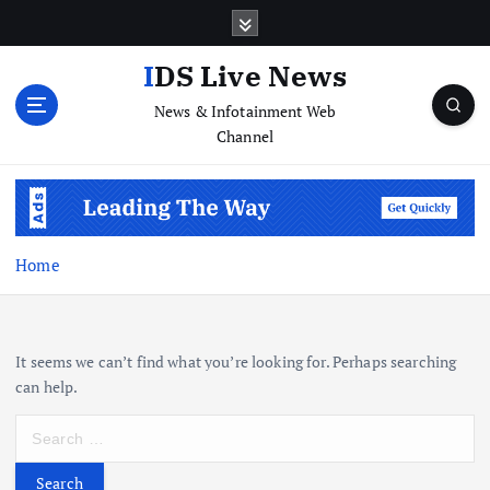
S
k
i
IDS Live News
p
News & Infotainment Web
t
Channel
o
c
o
n
t
e
Home
n
t
It seems we can’t find what you’re looking for. Perhaps searching
can help.
S
e
a