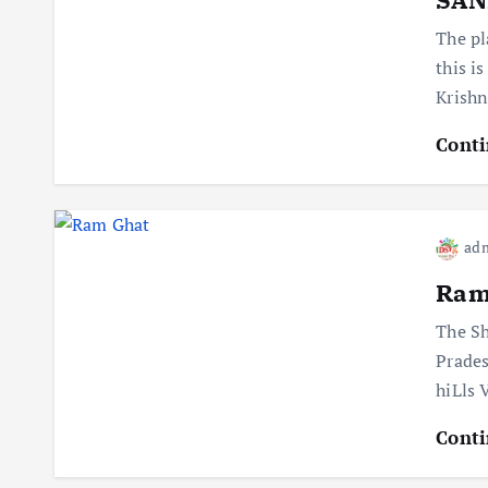
The pl
this i
Krishn
Conti
ad
Ram
The Sh
Prades
hiLls 
Conti