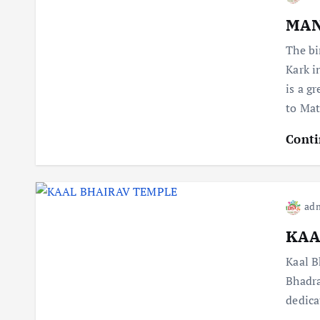
MAN
The bi
Kark i
is a g
to Ma
Conti
ad
KAA
Kaal B
Bhadra
dedica