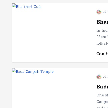
ad
Bhar
In Ind
“Sant”
folk s
Conti
ad
Bad
One of
Ganpat