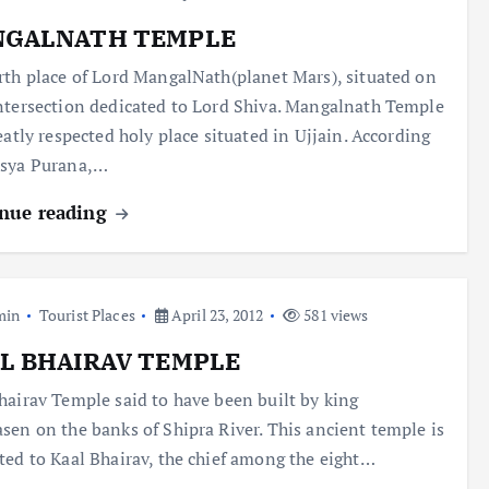
GALNATH TEMPLE
rth place of Lord MangalNath(planet Mars), situated on
ntersection dedicated to Lord Shiva. Mangalnath Temple
reatly respected holy place situated in Ujjain. According
tsya Purana,…
nue reading
min
Tourist Places
April 23, 2012
581 views
L BHAIRAV TEMPLE
hairav Temple said to have been built by king
sen on the banks of Shipra River. This ancient temple is
ted to Kaal Bhairav, the chief among the eight…