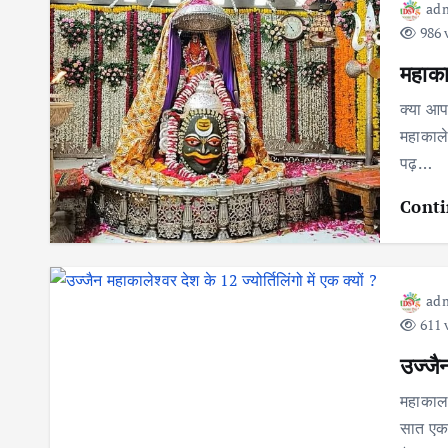
ad
986 
महाकाल
क्या आप
महाकालेश
पढ़…
Conti
ad
611 
उज्जैन
महाकाल 
सात एकड़