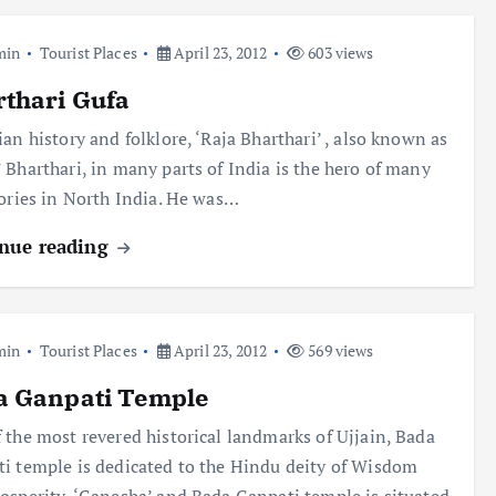
min
Tourist Places
April 23, 2012
603 views
thari Gufa
ian history and folklore, ‘Raja Bharthari’ , also known as
 Bharthari, in many parts of India is the hero of many
tories in North India. He was…
nue reading
min
Tourist Places
April 23, 2012
569 views
a Ganpati Temple
 the most revered historical landmarks of Ujjain, Bada
i temple is dedicated to the Hindu deity of Wisdom