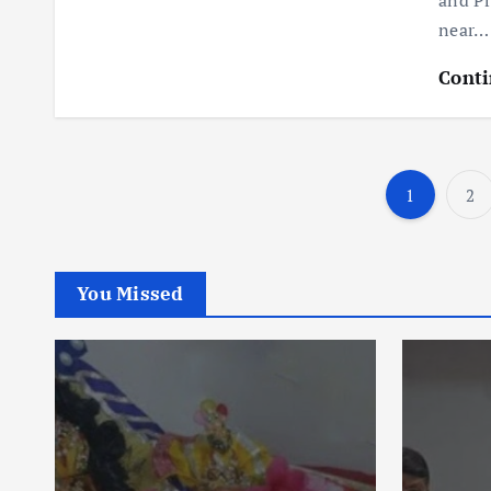
and Pr
near…
Conti
1
2
You Missed