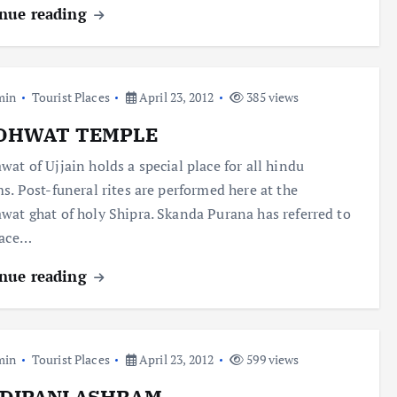
nue reading
min
Tourist Places
April 23, 2012
385 views
DHWAT TEMPLE
wat of Ujjain holds a special place for all hindu
ms. Post-funeral rites are performed here at the
wat ghat of holy Shipra. Skanda Purana has referred to
lace…
nue reading
min
Tourist Places
April 23, 2012
599 views
DIPANI ASHRAM