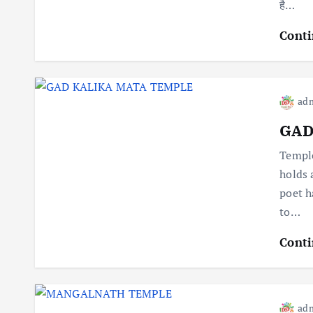
है…
Conti
ad
GAD
Temple
holds 
poet h
to…
Conti
ad