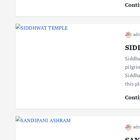
Conti
ad
SID
Siddha
pilgri
Siddha
this p
Conti
ad
SAN