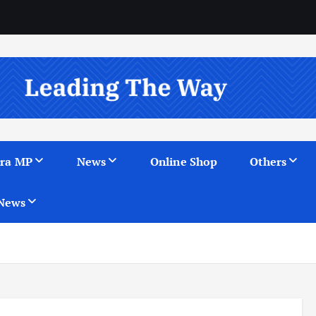
ra MP
News
Online Shop
Others
News