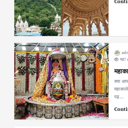
Conti
ad
987 
महाकाल
क्या आप
महाकालेश
पढ़…
Conti