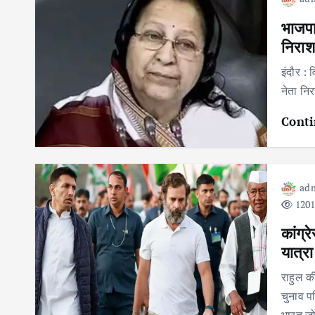
भाजपा 
निराश
इंदौर : 
नेता नि
Conti
ad
1201
कांग्
यात्रा
राहुल क
चुनाव पर