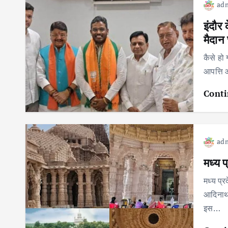
ad
इंदौर 
मैदान 
कैसे हो 
आपत्ति 
Conti
ad
मध्य प
मध्य प्र
आदिनाथ 
इस…