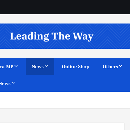
ra MP
News
Online Shop
Others
News