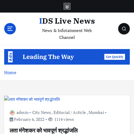
S
k
i
IDS Live News
p
News & Infotainment Web
t
Channel
o
c
o
n
t
e
Home
n
t
admin
City News
,
Editorial / Article
,
Mumbai
February 6, 2022
1114 views
लता मंगेशकर को भावपूर्ण श्रद्धांजलि