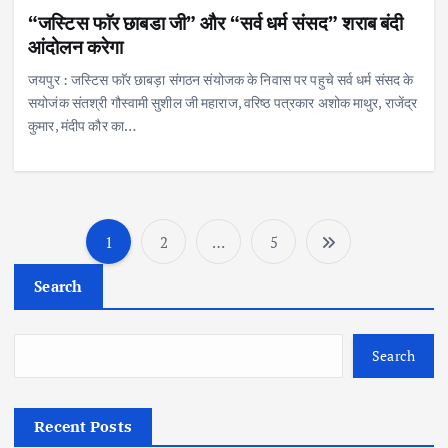
“जस्टिस फाॅर छाबडा जी” और “सर्व धर्म संसद” शराब बंदी
आंदोलन करेगा
जयपुर : जस्टिस फाॅर छाबड़ा संगठन संयोजक के निवास पर पहुचे सर्व धर्म संसद के
सयोजंक संतश्री गौस्वामी सुशील जी महाराज, वरिष्ठ पत्रकार अशोक माथुर, राजेंद्र
कुमार, मंदीप कौर का…
1
2
…
5
P
Search
o
s
Search
t
Recent Posts