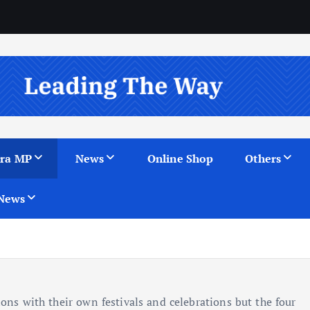
ra MP
News
Online Shop
Others
News
ions with their own festivals and celebrations but the four