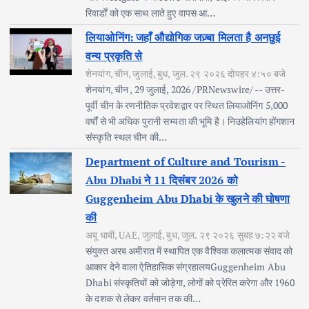
रिवार्डों को एक साथ लाते हुए वापस आ…
लियाओनिंग: जहाँ औद्योगिक जज़्बा मिलता है अनछुई
वन्य प्रकृति से
शेनयांग, चीन, जुलाई, बुध, जुल. २९ २०२६ दोपहर ४:५० बजे
शेनयांग, चीन , 29 जुलाई, 2026 /PRNewswire/ -- उत्तर-
पूर्वी चीन के रणनीतिक प्रवेशद्वार पर स्थित लियाओनिंग 5,000
वर्षों से भी अधिक पुरानी सभ्यता की भूमि है। निउहेलियांग होंगशान
संस्कृति स्थल चीन की…
Department of Culture and Tourism -
Abu Dhabi ने 11 दिसंबर 2026 को
Guggenheim Abu Dhabi के खुलने की घोषणा
की
अबू धाबी, UAE, जुलाई, बुध, जुल. २९ २०२६ सुबह ७:२२ बजे
संयुक्त अरब अमीरात में स्थापित एक वैश्विक कलात्मक संवाद को
आकार देने वाला ऐतिहासिक संग्रहालयGuggenheim Abu
Dhabi संस्कृतियों को जोड़ेगा, लोगों को प्रेरित करेगा और 1960
के दशक से लेकर वर्तमान तक की…