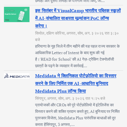
छमाही और दूसरी तिमाही के परिणाम जारी किए, जो…
इस सितंबर में VisualCamp भारतीय पब्लिक स्कूलों
में AI-संचालित साक्षरता मूल्यांकन PoC लॉन्च
करेगा।
सियोल, दक्षिण कोरिया, अगस्त, सोम, अग. ३ २०२६ रात ३:३०
बजे
हरियाणा के नूह जिले में तीन महीने की यह पहल राज्य सरकार के
आधिकारिक Letter of Intent के बाद शुरू की गई
है।'READ for School' की AI गेज़-ट्रैकिंग टेक्नोलॉजी
छात्रों के पढ़ने के व्यवहार में कार्रवाई…
Medidata ने क्लिनिकल पोर्टफ़ोलियो का विस्तार
करने के लिए निर्मित एक AI-आधारित बुनियाद
Medidata Plus लॉन्च किया
सिंगापुर, अगस्त, सोम, अग. ३ २०२६ रात १:२५ बजे
प्रायोजकों और CROs को पूरे पोर्टफ़ोलियो में इंटेलिजेंस का
विस्तार करने की शक्ति प्रदान करते हुए, AI बुनियाद पर निर्मित
पुरस्कार विजेता, Medidata Plus पारंपरिक बाधाओं को दूर
करता हैसिंगापुर, 3 अगस्त,…