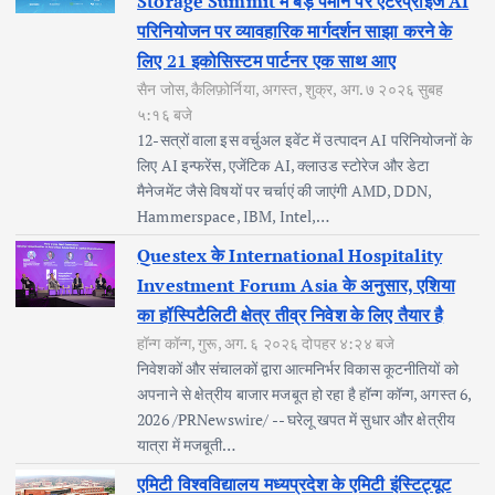
Storage Summit में बड़े पैमाने पर एंटरप्राइज AI
परिनियोजन पर व्यावहारिक मार्गदर्शन साझा करने के
लिए 21 इकोसिस्टम पार्टनर एक साथ आए
सैन जोस, कैलिफ़ोर्निया, अगस्त, शुक्र, अग. ७ २०२६ सुबह
५:१६ बजे
12-सत्रों वाला इस वर्चुअल इवेंट में उत्पादन AI परिनियोजनों के
लिए AI इन्फरेंस, एजेंटिक AI, क्लाउड स्टोरेज और डेटा
मैनेजमेंट जैसे विषयों पर चर्चाएं की जाएंगी AMD, DDN,
Hammerspace, IBM, Intel,…
Questex के International Hospitality
Investment Forum Asia के अनुसार, एशिया
का हॉस्पिटैलिटी क्षेत्र तीव्र निवेश के लिए तैयार है
हॉन्ग कॉन्ग, गुरू, अग. ६ २०२६ दोपहर ४:२४ बजे
निवेशकों और संचालकों द्वारा आत्मनिर्भर विकास कूटनीतियों को
अपनाने से क्षेत्रीय बाजार मजबूत हो रहा है हॉन्ग कॉन्ग, अगस्त 6,
2026 /PRNewswire/ -- घरेलू खपत में सुधार और क्षेत्रीय
यात्रा में मजबूती…
एमिटी विश्वविद्यालय मध्यप्रदेश के एमिटी इंस्टिट्यूट