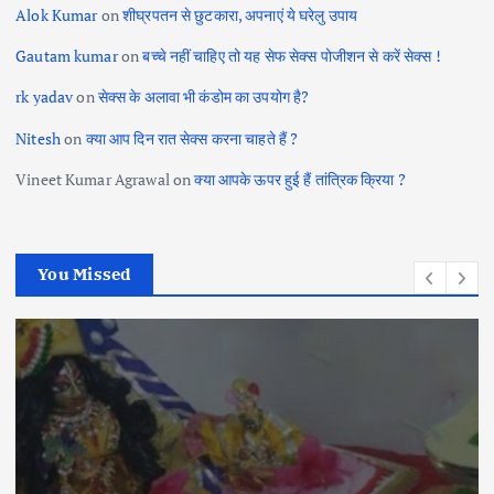
Alok Kumar
on
शीघ्रपतन से छुटकारा, अपनाएं ये घरेलु उपाय
Gautam kumar
on
बच्चे नहीं चाहिए तो यह सेफ सेक्स पोजीशन से करें सेक्स !
rk yadav
on
सेक्स के अलावा भी कंडोम का उपयोग है?
Nitesh
on
क्या आप दिन रात सेक्स करना चाहते हैं ?
Vineet Kumar Agrawal
on
क्या आपके ऊपर हुई हैं तांत्रिक क्रिया ?
You Missed