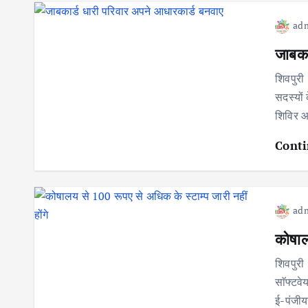
ad
जाबका
शिवपुरी 
सदस्यों 
शिविर 
Conti
ad
कोषाल
शिवपुरी 
साॅफ्टवे
ई-पंजीय