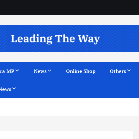
ra MP
News
Online Shop
Others
News