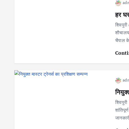
ad
हर घर
शिवपुरी
शौचालय 
चैपाल क
Conti
ad
नियुक्
शिवपुरी 
शांतिपूर
जानकारी 