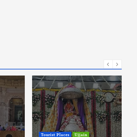
Tourist Places
Ujjain