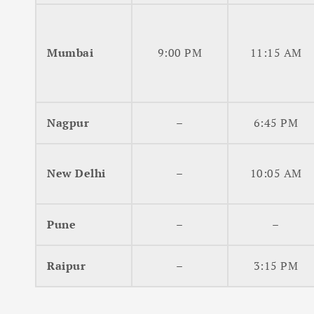
Mumbai
9:00 PM
11:15 AM
Nagpur
–
6:45 PM
New Delhi
–
10:05 AM
Pune
–
–
Raipur
–
3:15 PM