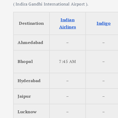
( Indira Gandhi International Airport ).
Indian
Destination
Indigo
Airlines
Ahmedabad
–
–
Bhopal
7:45 AM
–
Hyderabad
–
–
Jaipur
–
–
Lucknow
–
–