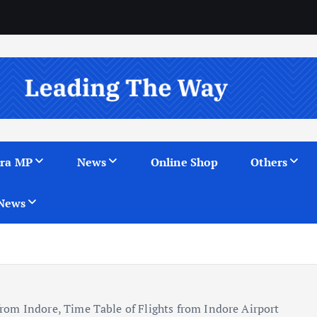
ra MP
News
Online Shop
Others
News
 from Indore, Time Table of Flights from Indore Airport