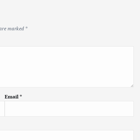
 are marked
*
Email
*