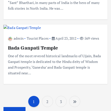
“Sant” Bharthari, in many parts of India is the hero of many
folk stories in North India. He was…
admin
Tourist Places
April 23, 2012
569 views
Bada Ganpati Temple
One of the most revered historical landmarks of Ujjain, Bada
Ganpati temple is dedicated to the Hindu deity of Wisdom
and Prosperity, ‘Ganesha’ and Bada Ganpati temple is
situated near…
1
2
3
P