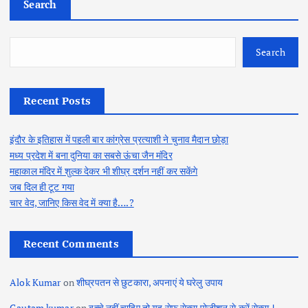
Search
o
s
Search
t
Recent Posts
s
इंदौर के इतिहास में पहली बार कांग्रेस प्रत्याशी ने चुनाव मैदान छोड़ा
p
मध्य प्रदेश में बना दुनिया का सबसे ऊंचा जैन मंदिर
महाकाल मंदिर में शुल्क देकर भी शीघ्र दर्शन नहीं कर सकेंगे
a
जब दिल ही टूट गया
चार वेद, जानिए किस वेद में क्या है….?
g
Recent Comments
i
n
Alok Kumar
on
शीघ्रपतन से छुटकारा, अपनाएं ये घरेलु उपाय
Gautam kumar
on
बच्चे नहीं चाहिए तो यह सेफ सेक्स पोजीशन से करें सेक्स !