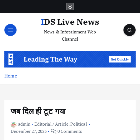
S
k
i
IDS Live News
p
News & Infotainment Web
t
Channel
o
c
o
n
t
e
Home
n
t
जब दिल ही टूट गया
admin
Editorial / Article
,
Political
December 27, 2023
0 Comments