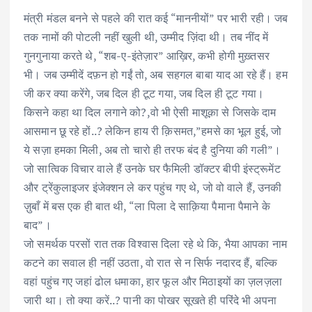
मंत्री मंडल बनने से पहले की रात कई “माननीयों” पर भारी रही। जब
तक नामों की पोटली नहीं खुली थी, उम्मीद ज़िंदा थी। तब नींद में
गुनगुनाया करते थे, “शब-ए-इंतेज़ार” आख़िर, कभी होगी मुख़्तसर
भी। जब उम्मीदें दफ़न हो गईं तो, अब सहगल बाबा याद आ रहे हैं। हम
जी कर क्या करेंगे, जब दिल ही टूट गया, जब दिल ही टूट गया।
किसने कहा था दिल लगाने को?,वो भी ऐसी माशूक़ा से जिसके दाम
आसमान छू रहे हों..? लेकिन हाय री क़िसमत,”हमसे का भूल हुई, जो
ये सज़ा हमका मिली, अब तो चारो ही तरफ बंद है दुनिया की गली”।
जो सात्विक विचार वाले हैं उनके घर फैमिली डॉक्टर बीपी इंस्ट्रूमेंट
और ट्रेंकुलाइजर इंजेक्शन ले कर पहुंच गए थे, जो वो वाले हैं, उनकी
ज़ुबाँ में बस एक ही बात थी, “ला पिला दे साक़िया पैमाना पैमाने के
बाद”।
जो समर्थक परसों रात तक विश्वास दिला रहे थे कि, भैया आपका नाम
कटने का सवाल ही नहीं उठता, वो रात से न सिर्फ नदारद हैं, बल्कि
वहां पहुंच गए जहां ढोल धमाका, हार फूल और मिठाइयों का ज़लज़ला
जारी था। तो क्या करें..? पानी का पोखर सूखते ही परिंदे भी अपना