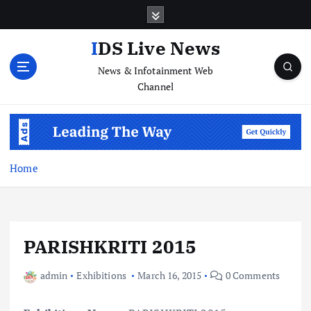
S
k
i
IDS Live News
p
News & Infotainment Web
t
Channel
o
c
o
n
t
e
Home
n
t
PARISHKRITI 2015
admin
Exhibitions
March 16, 2015
0 Comments