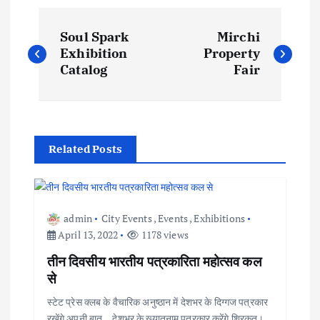
P
Soul Spark
Mirchi
o
Exhibition
Property
Catalog
Fair
s
t
Related Posts
n
a
admin
City Events
,
Events
,
Exhibitions
v
April 13, 2022
1178 views
i
तीन दिवसीय भारतीय पत्रकारिता महोत्सव कल
से
g
स्टेट प्रेस क्लब के वैचारिक अनुष्ठान में देशभर के दिग्गज पत्रकार
रखेंगे अपनी बात… देशभर के ख्यातनाम पत्रकार करेंगे शिरकत।