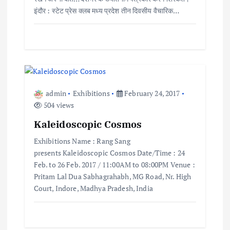
a
इंदौर : स्टेट प्रेस क्लब मध्य प्रदेश तीन दिवसीय वैचारिक…
t
i
o
admin
Exhibitions
February 24, 2017
504 views
n
Kaleidoscopic Cosmos
Exhibitions Name : Rang Sang
presents Kaleidoscopic Cosmos Date/Time : 24
Feb. to 26 Feb. 2017 / 11:00AM to 08:00PM Venue :
Pritam Lal Dua Sabhagrahabh, MG Road, Nr. High
Court, Indore, Madhya Pradesh, India