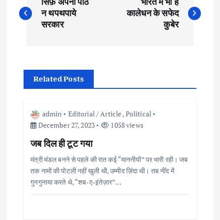
सिर्फ़ अपनी पीठ
भारत में भी हैं
o
न थपथपाये
कालेधन के सफेद
सरकार
कुबेर
s
t
Related Posts
n
a
admin
Editorial / Article
,
Political
December 27, 2023
1058 views
v
जब दिल ही टूट गया
i
मंत्री मंडल बनने से पहले की रात कई “माननीयों” पर भारी रही। जब
तक नामों की पोटली नहीं खुली थी, उम्मीद ज़िंदा थी। तब नींद में
g
गुनगुनाया करते थे, “शब-ए-इंतेज़ार”…
a