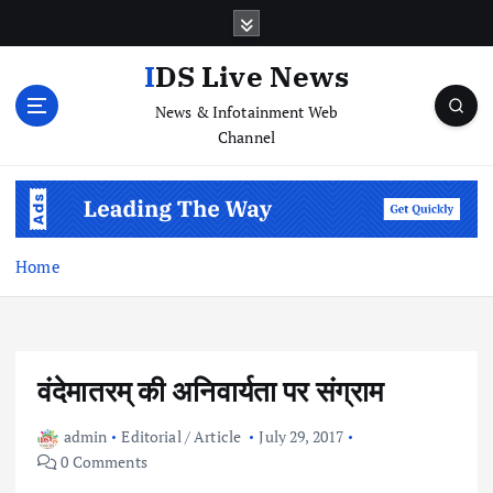
S
k
i
IDS Live News
p
News & Infotainment Web
t
Channel
o
c
o
n
t
e
Home
n
t
वंदेमातरम् की अनिवार्यता पर संग्राम
admin
Editorial / Article
July 29, 2017
0 Comments