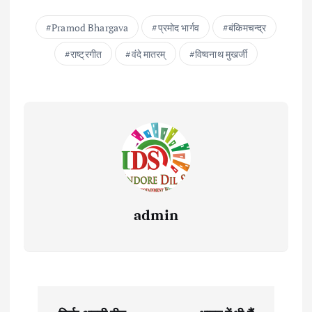
Pramod Bhargava
प्रमोद भार्गव
बंकिमचन्द्र
राष्ट्रगीत
वंदे मातरम्
विष्वनाथ मुखर्जी
admin
P