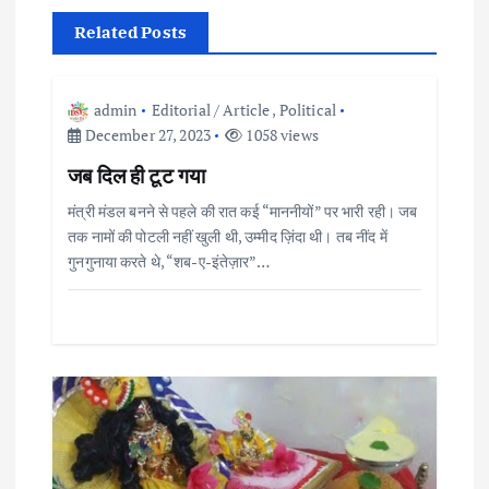
t
Related Posts
n
a
admin
Editorial / Article
,
Political
December 27, 2023
1058 views
v
जब दिल ही टूट गया
i
मंत्री मंडल बनने से पहले की रात कई “माननीयों” पर भारी रही। जब
तक नामों की पोटली नहीं खुली थी, उम्मीद ज़िंदा थी। तब नींद में
g
गुनगुनाया करते थे, “शब-ए-इंतेज़ार”…
a
t
i
o