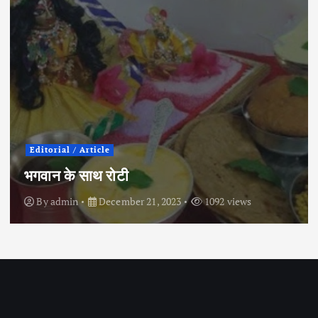
City
orial / Article
इंदौर
ान के साथ रोटी
चुनाव
y
admin
December 21, 2023
1092 views
By