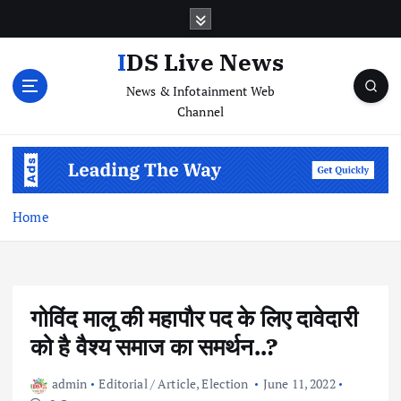
S
k
i
IDS Live News
p
News & Infotainment Web
t
Channel
o
c
o
n
t
e
Home
n
t
गोविंद मालू की महापौर पद के लिए दावेदारी
को है वैश्य समाज का समर्थन..?
admin
Editorial / Article
,
Election
June 11, 2022