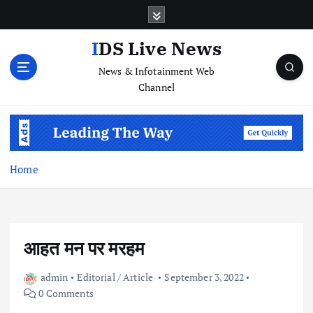
S
k
i
IDS Live News
p
News & Infotainment Web
t
Channel
o
c
o
n
t
e
Home
n
t
आहत मन पर मरहम
admin
Editorial / Article
September 3, 2022
0 Comments