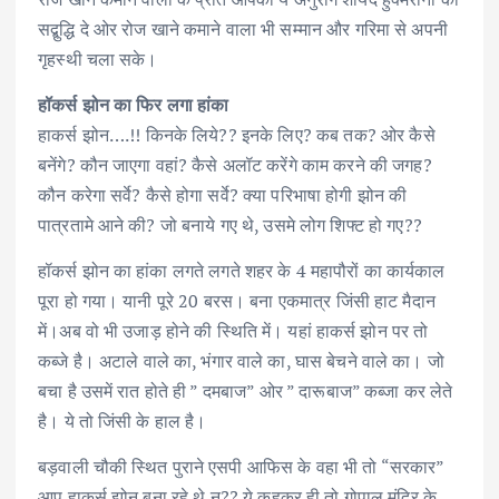
सद्बुद्धि दे ओर रोज खाने कमाने वाला भी सम्मान और गरिमा से अपनी
गृहस्थी चला सके।
हॉकर्स झोन का फिर लगा हांका
हाकर्स झोन….!! किनके लिये?? इनके लिए? कब तक? ओर कैसे
बनेंगे? कौन जाएगा वहां? कैसे अलॉट करेंगे काम करने की जगह?
कौन करेगा सर्वे? कैसे होगा सर्वे? क्या परिभाषा होगी झोन की
पात्रतामे आने की? जो बनाये गए थे, उसमे लोग शिफ्ट हो गए??
हॉकर्स झोन का हांका लगते लगते शहर के 4 महापौरों का कार्यकाल
पूरा हो गया। यानी पूरे 20 बरस। बना एकमात्र जिंसी हाट मैदान
में।अब वो भी उजाड़ होने की स्थिति में। यहां हाकर्स झोन पर तो
कब्जे है। अटाले वाले का, भंगार वाले का, घास बेचने वाले का। जो
बचा है उसमें रात होते ही ” दमबाज” ओर ” दारूबाज” कब्जा कर लेते
है। ये तो जिंसी के हाल है।
बड़वाली चौकी स्थित पुराने एसपी आफिस के वहा भी तो “सरकार”
आप हाकर्स झोन बना रहे थे न?? ये कहकर ही तो गोपाल मंदिर के