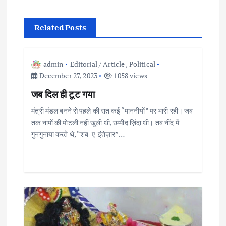
t
Related Posts
n
a
admin
Editorial / Article
,
Political
December 27, 2023
1058 views
v
जब दिल ही टूट गया
i
मंत्री मंडल बनने से पहले की रात कई “माननीयों” पर भारी रही। जब
तक नामों की पोटली नहीं खुली थी, उम्मीद ज़िंदा थी। तब नींद में
g
गुनगुनाया करते थे, “शब-ए-इंतेज़ार”…
a
t
i