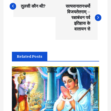
P
तुलसी कौन थी?
सत्यसनातनधर्मो
o
विजयतेतराम् –
रक्षाबंधन पर्व
s
इतिहास के
वातायन से
t
n
Related Posts
a
v
i
g
a