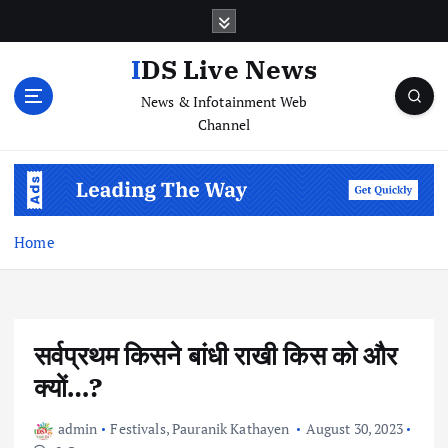
S
k
i
IDS Live News
p
News & Infotainment Web
t
Channel
o
c
o
n
t
e
Home
n
t
सर्वप्रथम किसने बांधी राखी किस को और
क्यों…?
admin
Festivals
,
Pauranik Kathayen
August 30, 2023