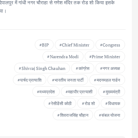
देपालपुर में गांधी नगर चौराहा से गणेश मंदिर तक रोड शो किया इसके
िया।
BJP
Chief Minister
Congress
Narendra Modi
Prime Minister
Shivraj Singh Chauhan
कांग्रेस
नगर अध्यक्ष
पार्षद प्रत्याशि
भारतीय जनता पार्टी
मदनमहल गार्डन
मध्यप्रदेश
महापौर प्रत्याशी
मुख्यमंत्री
रेसीडेंसी कोठी
रोड शो
विधायक
शिवराजसिंह चौहान
संबल योजना