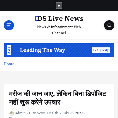
S
k
i
IDS Live News
p
News & Infotainment Web
t
Channel
o
c
o
n
t
e
Home
n
t
मरीज की जान जाए, लेकिन बिना डिपॉजिट
नहीं शुरू करेगे उपचार
admin
City News
,
Health
July 25, 2022