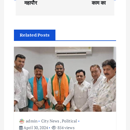
महापौर
काम का
s
t
Related Posts
n
a
v
i
g
a
admin
City News
,
Political
t
April 30, 2024
854 views