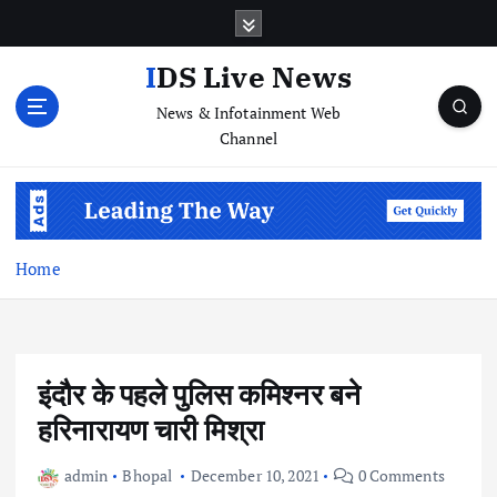
S
k
i
IDS Live News
p
News & Infotainment Web
t
Channel
o
c
o
n
t
e
Home
n
t
इंदौर के पहले पुलिस कमिश्नर बने
हरिनारायण चारी मिश्रा
admin
Bhopal
December 10, 2021
0 Comments