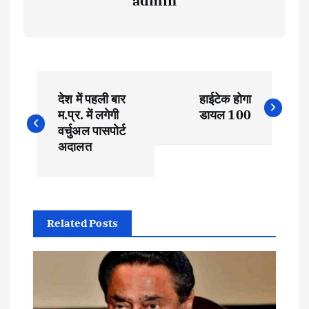
admin
P
देश में पहली बार
हाईटेक होगा
o
म.प्र. में लगेगी
डायल 100
वर्चुअल पासपोर्ट
s
अदालत
t
n
Related Posts
a
v