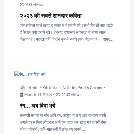
900 views
v
२०२३ की सबसे शानदार कविता
i
एक अकेला पार्थ खडा है भारत वर्ष बचाने को।सभी विपक्षी साथ खड़े
हैं केवल उसे हराने को।।भ्रष्ट दुशासन सूर्पनखा ने माया जाल
g
बिछाया है।भ्रष्टाचारी जितने कुनबे सबने हाथ मिलाया है।।समर…
a
t
i
admin
Editorial / Article
,
Poet's Corner
o
March 14, 2023
1132 views
रंग… अब बिदा भये
n
बासन्ती बयारों के संग आये रंग, फ़ागुण में छाए और जमकर बरसे
अगले बरस फिर लौटकर आने का वादा कर छोड़ गए अपनी रंगत
चौक-चौबारों, गली-मोहल्लों में छोड़ गए अपने…