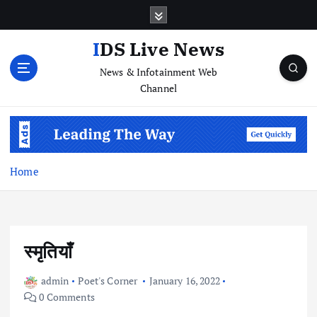
S
k
i
IDS Live News
p
News & Infotainment Web
t
Channel
o
c
o
n
t
e
Home
n
t
स्मृतियाँ
admin
Poet's Corner
January 16, 2022
0 Comments