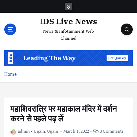
S
k
i
IDS Live News
p
News & Infotainment Web
t
Channel
o
c
o
n
t
e
Home
n
t
महाशिवरात्रि पर महाकाल मंदिर में दर्शन
करने से पहले पढ़ लें
admin
Ujjain
,
Ujjain
March 1, 2022
0 Comments