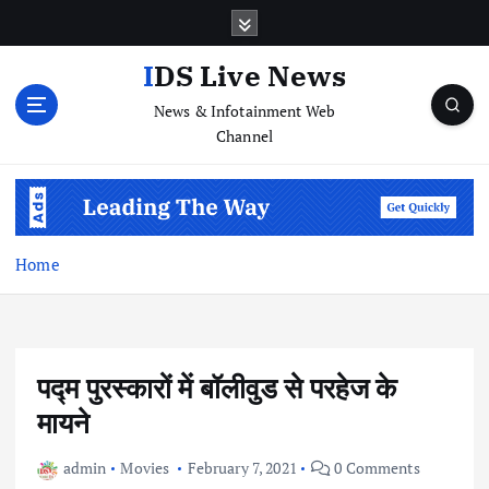
S
k
i
IDS Live News
p
News & Infotainment Web
t
Channel
o
c
o
n
t
e
Home
n
t
पद्म पुरस्कारों में बॉलीवुड से परहेज के
मायने
admin
Movies
February 7, 2021
0 Comments