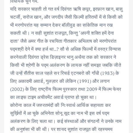
विधायक चुने गये.
यदि सरकार चाहती तो गत वर्ष दिवंगत ऋषि कपूर, इरफ़ान खान, बासु
चटर्जी, सरोज खान, और जगदीप जैसी फ़िल्मी हस्तियों में से किसी को
भी मरणोपरांत यह सम्मान देकर बॉलीवुड का सांकेतिक मान रख
सकती थी। न सही सुशांत राजपूत, किन्तु ‘अपनी शक्ति हमें देना
दाता’ जैसे अमर गीत के रचयिता गीतकार अभिलाष को मरणोपरांत
पद्मश्री देने में क्या हर्ज था..? सौ से अधिक फिल्मों में वस्त्र विन्यास
करनेवाली दिवंगत ड्रेस डिज़ाइनर भानु अथैया तक को सरकार ने
किसी भी श्रेणी के पद्म अलंकरण के लायक नहीं समझा जबकि जीते
जी उन्हें सैंतीस साल पहले सर रिचर्ड एटनबरो की गाँधी (1983) के
लिए अकादमी अवार्ड, गुलज़ार की लेकिन (1991) और लगान
(2002) के लिए राष्ट्रीय फिल्म पुरस्कार तथा 2009 में फिल्म फेयर
का लाइफ टाइम अचीवमेंट अवार्ड प्राप्त हो चुका था।
कोरोना काल में जरुरतमंदों की निःस्वार्थ आर्थिक सहायता कर
सुर्ख़ियों में आ चुके अभिनेता सोनू सूद का नाम भी इस वर्ष पद्म
अलंकरण के लिए चला था। कई संस्थाओं और संगठनों ने उनके नाम
की अनुशंसा भी की थी। पर शायद सुशांत राजपूत की रहस्यमय