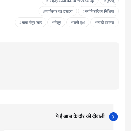
Vijayadashami Workship
कुल्लू
ग्वालियर का दशहरा
ज्योतिरादित्य सिंधिया
बाबा मंसूर शाह
मैसूर
शमी वृक्ष
शाही दशहरा
ये है आज के दौर की दीवाली