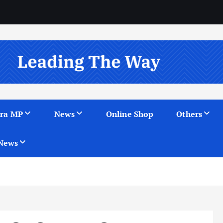
ra MP
News
Online Shop
Others
News