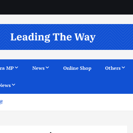
ra MP
News
Online Shop
Others
News
ीं