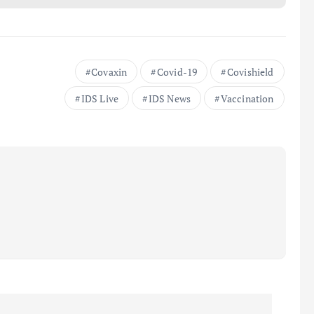
Covaxin
Covid-19
Covishield
IDS Live
IDS News
Vaccination