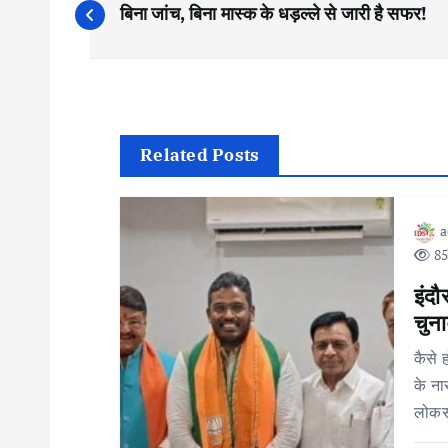
बिना जांच, बिना मास्क के धड़ल्ले से जारी है सफर!
o
s
t
Related Posts
n
85
a
इंदौ
v
चुना
कैसे 
i
के ना
लोकस
g