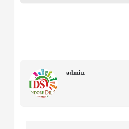
admin
P