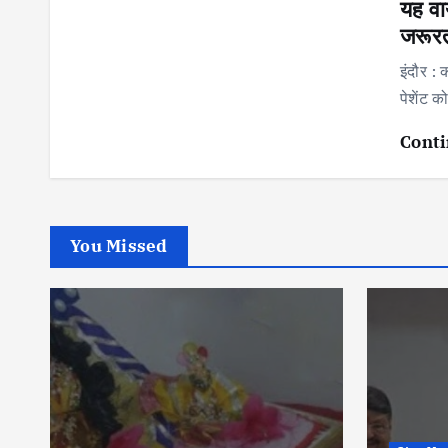
यह वा
जरूरत
इंदौर :
पेशेंट 
Conti
You Missed