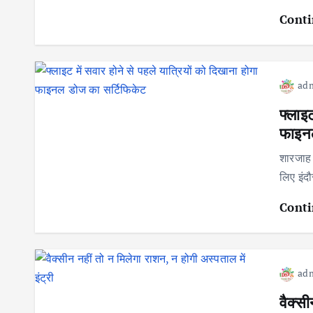
Conti
ad
फ्लाइट
फाइनल
शारजाह 
लिए इंद
Conti
ad
वैक्सी