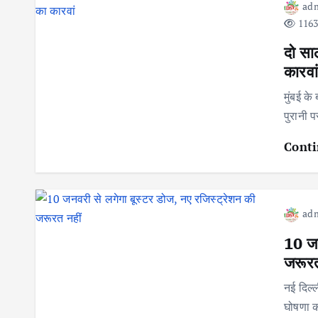
ad
1163
दो सा
कारवां
मुंबई के
पुरानी 
Conti
ad
10 जन
जरूरत
नई दिल्ल
घोषणा क