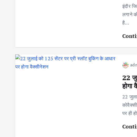
इंदौर ज
लगाने की
है…
Conti
ad
22 जु
होगा 
22 जुला
कोवैक्स
पर ही 
Conti