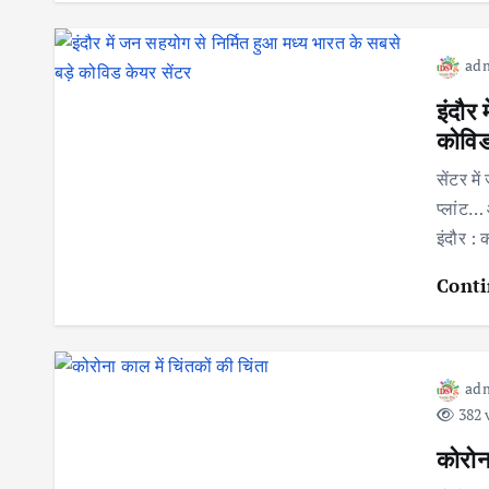
ad
इंदौर 
कोविड
सेंटर म
प्लांट… 
इंदौर :
Conti
ad
382 
कोरोना