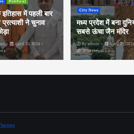
ws
Tourist Places
Ujjain
रदेश में बना दुनिया का
महाकाल मंदिर में शुल्क
ंचा जैन मंदिर
भी शीघ्र दर्शन नहीं कर
min
April 29, 2024
By
admin
December 27
iews
986 views
 Themes