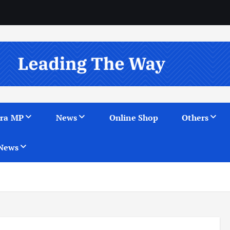
ra MP
News
Online Shop
Others
News