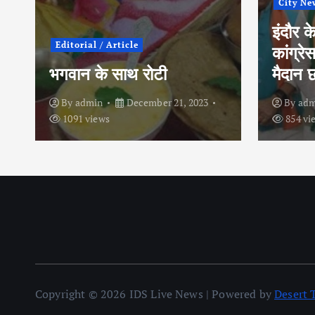
City News
Political
City Ne
इंदौर के इतिहास में पहली बार
कांग्रेस प्रत्याशी ने चुनाव
मध्य प्
मैदान छोड़ा
सबसे ऊ
By
admin
April 30, 2024
By
ad
854 views
1054 v
Copyright © 2026 IDS Live News | Powered by
Desert