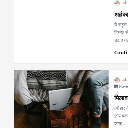
ad
अहंका
ये राहुल
हिम्मत 
उठाए ग
Conti
ad
Novem
मिलाव
त्यौहार 
ज़ोर पकड़
जगह…