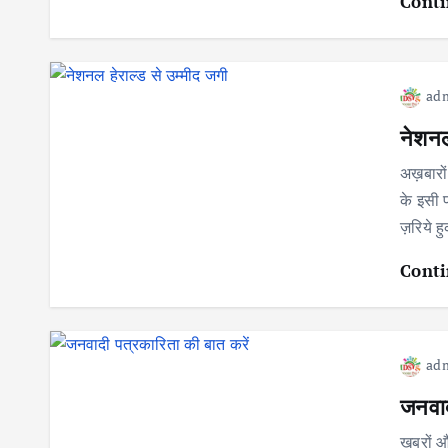
Conti
ad
नेशनल
अख़बारों
के इसी प
ज़रिये 
Conti
ad
जनवाद
ख़बरों औ