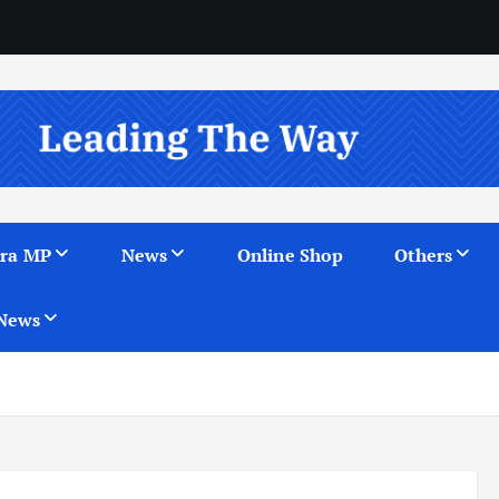
ra MP
News
Online Shop
Others
News