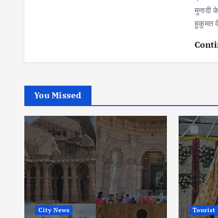
मुनादी 
हुकुमत 
Conti
You Missed
City News
Tourist